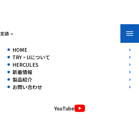
トライ・ユー株式会社
言語
ホーム
»
新着情報
»
テロ車両阻止バリケードＨＥＲＣＵＬＥＳ＜ヘラク
HOME
レス＞と誤発進対策安全車止め バリア-ピッと！が「ＬＢＳ ローカルビ
TRY・Uについて
HERCULES
ジネスサテライト」にて放送されました。
新着情報
テロ車両阻止バリケードＨＥＲＣＵＬＥＳ＜ヘラクレス＞と誤発進対策
安全車止め バリア-ピッと！が「ＬＢＳ ローカルビジネスサテライト」
製品紹介
にて放送されました。
お問い合わせ
2022年07月23日(土)
テロ車両阻止バリケードＨＥＲＣＵＬＥＳ＜ヘラクレス＞と
YouTube
誤発進対策安全車止め バリア-ピッと！が
「ＬＢＳ ローカルビジネスサテライト」にて放送されました。
テレビ大阪
／
テレビ愛知
／ ＴＶＱ九州放送／ テレビせとうち