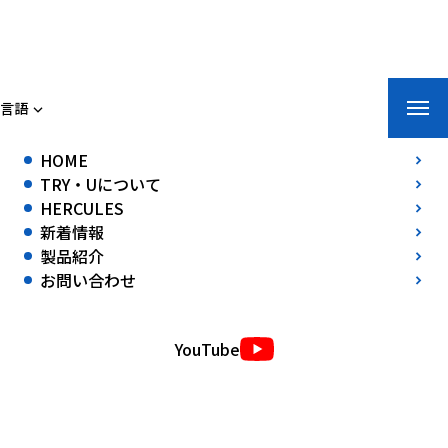
トライ・ユー株式会社
言語
ホーム
»
新着情報
»
NEXCO中日本との共同研究において衝突実験を実
HOME
施
TRY・Uについて
NEXCO中日本との共同研究において衝突実験を実施
HERCULES
2024年07月03日(水)
新着情報
製品紹介
中日本高速道路株式会社（NEXCO中日本）と進めている
「交通規制内
お問い合わせ
への車両進入による事故被害の軽減と、短期間で設置・撤去できる交通
規制材開発に関する共同研究」
において、衝突実験を実施しました。
※実験詳細は非公開です。
YouTube