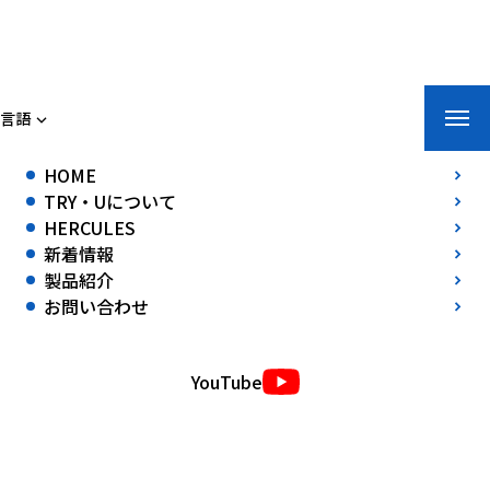
トライ・ユー株式会社
言語
ホーム
»
新着情報
»
日本経済新聞に掲載｜3D技術を活用した寒冷地対
HOME
応製品・コロナ関連用品開発
TRY・Uについて
日本経済新聞に掲載｜3D技術を活用した寒冷地対応製品・コロナ関連
HERCULES
用品開発
新着情報
2020年08月27日(木)
製品紹介
2020年8月27日発行の日本経済新聞に、当社の3D技術を活用した製品
お問い合わせ
開発の取り組みが掲載されました。
記事内では、寒冷地向け製品の開発に加え、新型コロナウイルス対策用
YouTube
品の製造対応について紹介いただいております。
当社では、北海道の厳しい環境下でも使用可能な製品開発を行ってお
り、現場ニーズに応じた試作・小ロット製造・3D技術活用に取り組ん
でおります。