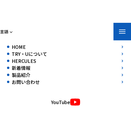
トライ・ユー株式会社
言語
ホーム
»
新着情報
»
誤発進対策安全車止めの公開衝突実験を行いまし
HOME
た。
TRY・Uについて
誤発進対策安全車止めの公開衝突実験を行いました。
HERCULES
2019年07月16日(火)
新着情報
製品紹介
誤発進対策安全車止めの公開衝突実験を行いました。
お問い合わせ
誤発進車輌安全車止め 衝突実験2019年7月16日
YouTube