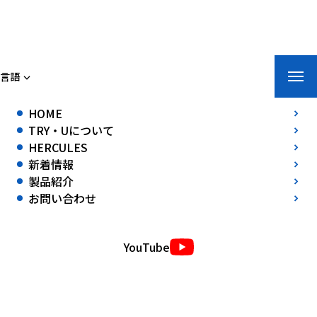
トライ・ユー株式会社
言語
ホーム
»
新着情報
»
NEXCOグループ（西日本）と車両衝突バリケード
HOME
開発契約を締結
TRY・Uについて
NEXCOグループ（西日本）と車両衝突バリケード開発契約を締結
HERCULES
2024年02月20日(火)
新着情報
製品紹介
NEXCOグループ（西日本）と、
車両衝突バリケード開発検討業務
に関
お問い合わせ
する請負契約を締結しました。
高速道路関連における安全性向上を目的とし、実環境を想定した製品開
発を進めてまいります。
YouTube
※開発詳細は非公開です。