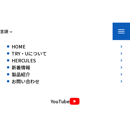
トライ・ユー株式会社
言語
ホーム
»
新着情報
»
2019年6月14日～16日開催 イベントランド北海道
HOME
２０１９にヘラクレスを出展しました。
TRY・Uについて
2019年6月14日～16日開催 イベントランド北海道２０１９にヘラク
HERCULES
レスを出展しました。
新着情報
2019年06月17日(月)
製品紹介
2019年6月14日～16日開催 イベントランド北海道２０１９にヘラク
お問い合わせ
レスを出展しました。
YouTube