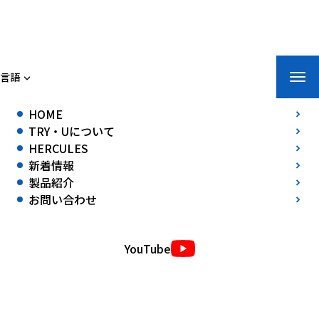
トライ・ユー株式会社
言語
ホーム
»
新着情報
»
EXPO2025 大阪・関西万博に「車両阻止バリケード
HOME
HERCULES」を設置
TRY・Uについて
EXPO2025 大阪・関西万博に「車両阻止バリケード HERCULES」を設
HERCULES
置
新着情報
2025年04月09日(水)
製品紹介
EXPO2025 大阪・関西万博（開催期間：2025年4月13日～10月13日）
お問い合わせ
において、
テロ対策・安全対策の一環として、「車両阻止バリケード
YouTube
HERCULES〈ヘラクレス〉」を設置しております。
EXPO2025 大阪・関西万博ホームページ