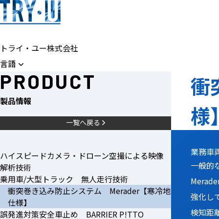
トライ・ユー株式会社
言語
PRODUCT
衝
製品情報
様
一覧へ戻る
業務車
ハイスピードカメラ・ドローン空撮による映像
一般的
解析技術
乗用車/大型トラック 無人走行技術
Mer
衝突巻き込み防止システム Merader【寒冷地
強化し
仕様】
検知距
誤発進対策安全車止め BARRIER P!TTO