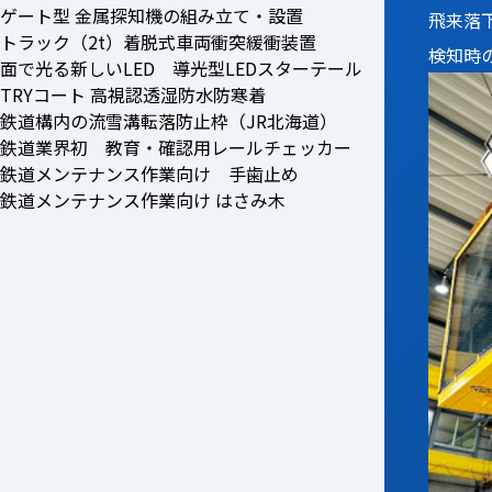
ゲート型 金属探知機の組み立て・設置
飛来落
トラック（2t）着脱式車両衝突緩衝装置
検知時
面で光る新しいLED 導光型LEDスターテール
TRYコート 高視認透湿防水防寒着
鉄道構内の流雪溝転落防止枠（JR北海道）
鉄道業界初 教育・確認用レールチェッカー
鉄道メンテナンス作業向け 手歯止め
鉄道メンテナンス作業向け はさみ木