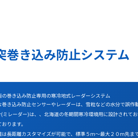
突巻き込み防止システム M
】
両の巻き込み防止専用の寒冷地式レーダーシステム
な巻き込み防止センサーやレーダーは、雪粒などの水分で誤作
ader(ミレーダー)は、、北海道の冬期間寒冷環境用に設計され
ております。
離は長距離カスタマイズが可能で、標準５ｍ～最大２０ｍ先ま